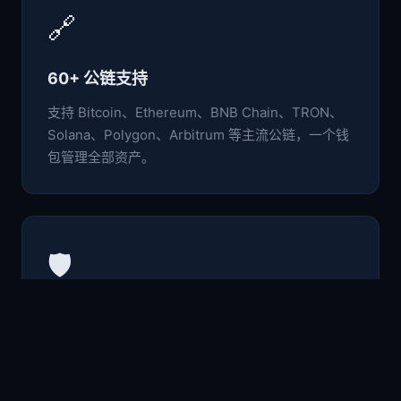
🔗
60+ 公链支持
支持 Bitcoin、Ethereum、BNB Chain、TRON、
Solana、Polygon、Arbitrum 等主流公链，一个钱
包管理全部资产。
🛡️
非托管安全架构
私钥与助记词仅存于本地设备，采用行业级加密标
准，用户完全掌控自己的数字资产。