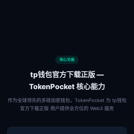
核心功能
tp钱包官方下载正版 —
TokenPocket 核心能力
作为全球领先的多链加密钱包，TokenPocket 为 tp钱包
官方下载正版 用户提供全方位的 Web3 服务